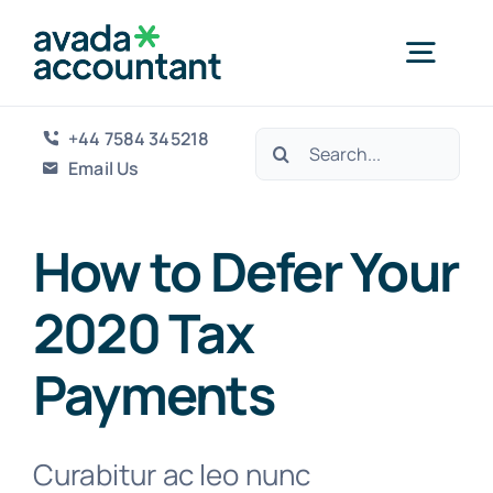
Skip
to
Togg
content
Navig
+44 7584 345218
Search
+44 7584 345218
Email Us
for:
Email Us
How to Defer Your
2020 Tax
Payments
Curabitur ac leo nunc